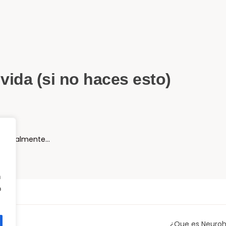
vida (si no haces esto)
otencialmente…
n
o
¿Que es Neuroh