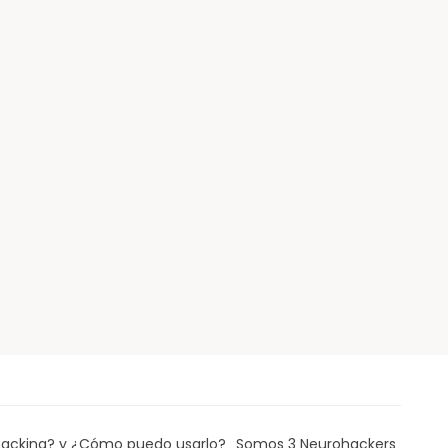
acking? y ¿Cómo puedo usarlo?
Somos 3 Neurohackers