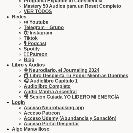
Programa Expande tu Consciencia
Mastery 50 Audios para un Reset Completo
VER TODOS
Redes
⏯ Youtube
Telegram – Grupo
🦋 Instagram
Tiktok
🎙 Podcast
Spotify
🏄‍♂️Patreon
Blog
Libro y Audios
♾ Neurodiario, el Journaling 2024
📕 Libro Despierta Tu Poder Mientras Duermes
🎧 Audiolibro Capítulo 1
Audiolibro Completo
Audio Mantra Ancestral
🎥 Sesión Guiada YO LIDERO MI ENERGÍA
Login
Acceso Neurohacking.app
Acceso Patreon
Acceso Udemy (Abundancia y Sanación)
Acceso Portal Despertar
Algo Maravilloso