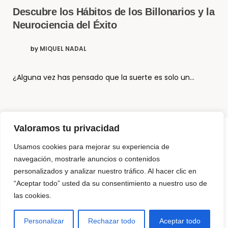
Descubre los Hábitos de los Billonarios y la
Neurociencia del Éxito
by
MIQUEL NADAL
¿Alguna vez has pensado que la suerte es solo un…
Valoramos tu privacidad
Usamos cookies para mejorar su experiencia de
© Copyright El Método Neurohacking®
navegación, mostrarle anuncios o contenidos
personalizados y analizar nuestro tráfico. Al hacer clic en
¿Que es Neurohacking? y ¿Cómo puedo usarlo?
“Aceptar todo” usted da su consentimiento a nuestro uso de
Somos 3 Neurohackers
las cookies.
NeuroTechZen – La diferencia
Para Empresas
Productos para programar tu mente
Contáctanos
Personalizar
Rechazar todo
Aceptar todo