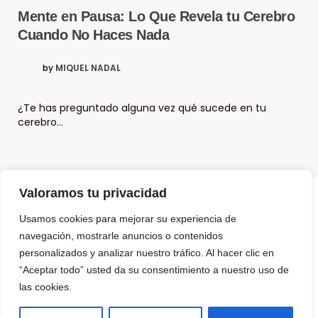
Mente en Pausa: Lo Que Revela tu Cerebro
Cuando No Haces Nada
by
MIQUEL NADAL
¿Te has preguntado alguna vez qué sucede en tu
cerebro…
Valoramos tu privacidad
Usamos cookies para mejorar su experiencia de
© Copyright El Método Neurohacking®
navegación, mostrarle anuncios o contenidos
personalizados y analizar nuestro tráfico. Al hacer clic en
¿Que es Neurohacking? y ¿Cómo puedo usarlo?
“Aceptar todo” usted da su consentimiento a nuestro uso de
Somos 3 Neurohackers
las cookies.
NeuroTechZen – La diferencia
Para Empresas
Productos para programar tu mente
Contáctanos