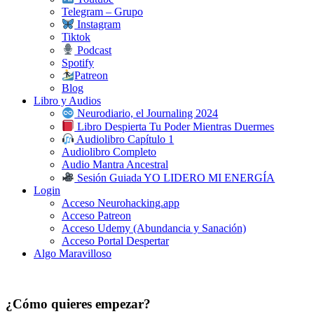
Telegram – Grupo
Instagram
Tiktok
Podcast
Spotify
Patreon
Blog
Libro y Audios
Neurodiario, el Journaling 2024
Libro Despierta Tu Poder Mientras Duermes
Audiolibro Capítulo 1
Audiolibro Completo
Audio Mantra Ancestral
Sesión Guiada YO LIDERO MI ENERGÍA
Login
Acceso Neurohacking.app
Acceso Patreon
Acceso Udemy (Abundancia y Sanación)
Acceso Portal Despertar
Algo Maravilloso
¿Cómo quieres empezar?