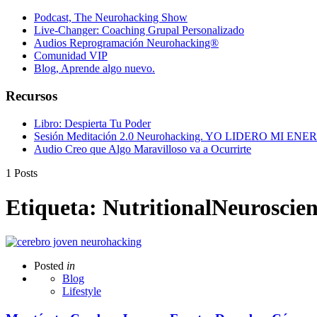
Podcast, The Neurohacking Show
Live-Changer: Coaching Grupal Personalizado
Audios Reprogramación Neurohacking®
Comunidad VIP
Blog, Aprende algo nuevo.
Recursos
Libro: Despierta Tu Poder
Sesión Meditación 2.0 Neurohacking. YO LIDERO MI ENE
Audio Creo que Algo Maravilloso va a Ocurrirte
1 Posts
Etiqueta:
NutritionalNeuroscie
Posted
in
Blog
Lifestyle