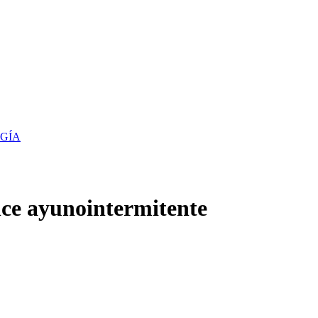
RGÍA
nce ayunointermitente