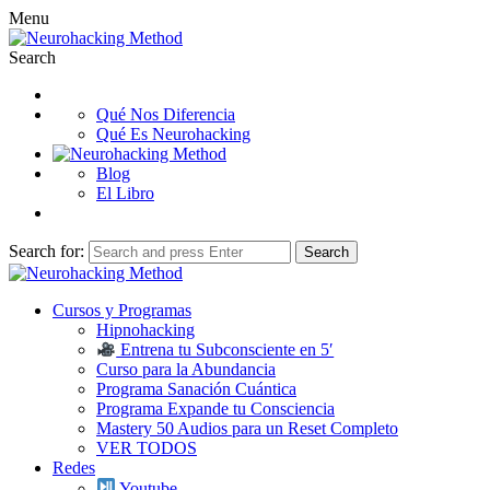
Menu
Search
Qué Nos Diferencia
Qué Es Neurohacking
Blog
El Libro
Search for:
Search
Cursos y Programas
Hipnohacking
Entrena tu Subconsciente en 5′
Curso para la Abundancia
Programa Sanación Cuántica
Programa Expande tu Consciencia
Mastery 50 Audios para un Reset Completo
VER TODOS
Redes
Youtube