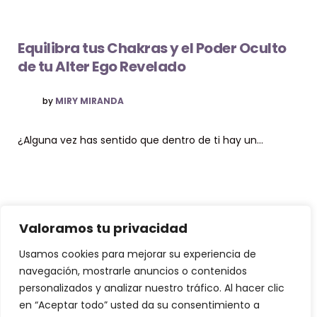
Equilibra tus Chakras y el Poder Oculto
de tu Alter Ego Revelado
POSTED
by
MIRY MIRANDA
¿Alguna vez has sentido que dentro de ti hay un…
Valoramos tu privacidad
© Copyright El Método Neurohacking®
Usamos cookies para mejorar su experiencia de
navegación, mostrarle anuncios o contenidos
personalizados y analizar nuestro tráfico. Al hacer clic
¿Que es Neurohacking? y ¿Cómo puedo usarlo?
en “Aceptar todo” usted da su consentimiento a
Somos 3 Neurohackers