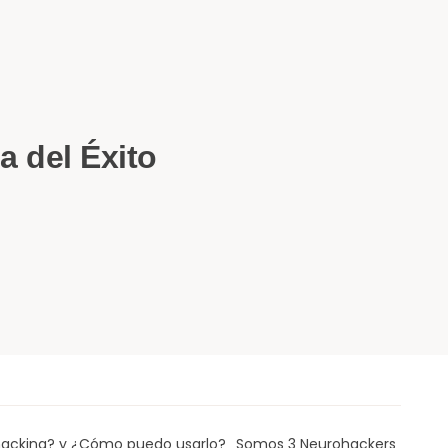
a del Éxito
acking? y ¿Cómo puedo usarlo?
Somos 3 Neurohackers