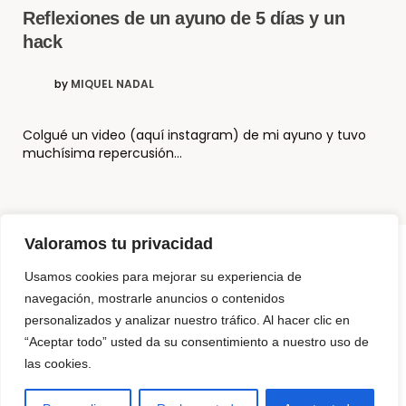
Reflexiones de un ayuno de 5 días y un
hack
by
MIQUEL NADAL
Colgué un video (aquí instagram) de mi ayuno y tuvo
muchísima repercusión…
Valoramos tu privacidad
Usamos cookies para mejorar su experiencia de
© Copyright El Método Neurohacking®
navegación, mostrarle anuncios o contenidos
personalizados y analizar nuestro tráfico. Al hacer clic en
¿Que es Neurohacking? y ¿Cómo puedo usarlo?
“Aceptar todo” usted da su consentimiento a nuestro uso de
Somos 3 Neurohackers
las cookies.
NeuroTechZen – La diferencia
Para Empresas
Productos para programar tu mente
Contáctanos