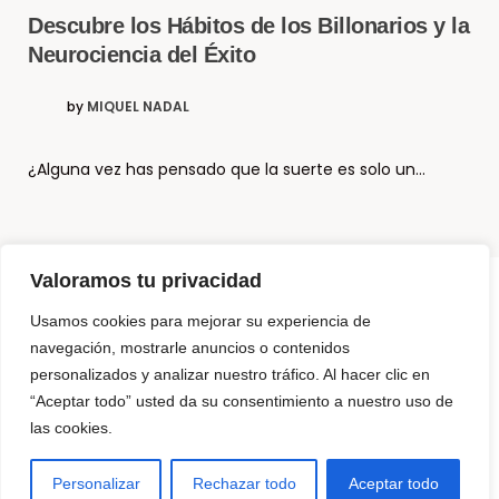
Descubre los Hábitos de los Billonarios y la
Neurociencia del Éxito
by
MIQUEL NADAL
¿Alguna vez has pensado que la suerte es solo un…
Valoramos tu privacidad
Usamos cookies para mejorar su experiencia de
© Copyright El Método Neurohacking®
navegación, mostrarle anuncios o contenidos
personalizados y analizar nuestro tráfico. Al hacer clic en
¿Que es Neurohacking? y ¿Cómo puedo usarlo?
“Aceptar todo” usted da su consentimiento a nuestro uso de
Somos 3 Neurohackers
las cookies.
NeuroTechZen – La diferencia
Para Empresas
Productos para programar tu mente
Contáctanos
Personalizar
Rechazar todo
Aceptar todo