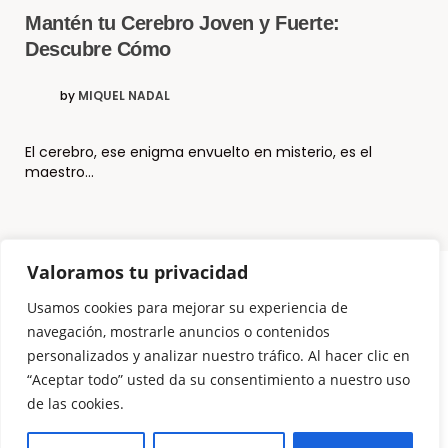
Mantén tu Cerebro Joven y Fuerte:
Descubre Cómo
by
MIQUEL NADAL
El cerebro, ese enigma envuelto en misterio, es el
maestro…
Valoramos tu privacidad
Usamos cookies para mejorar su experiencia de
© Copyright El Método Neurohacking®
navegación, mostrarle anuncios o contenidos
personalizados y analizar nuestro tráfico. Al hacer clic en
¿Que es Neurohacking? y ¿Cómo puedo usarlo?
“Aceptar todo” usted da su consentimiento a nuestro uso
Somos 3 Neurohackers
de las cookies.
NeuroTechZen – La diferencia
Para Empresas
Productos para programar tu mente
Contáctanos