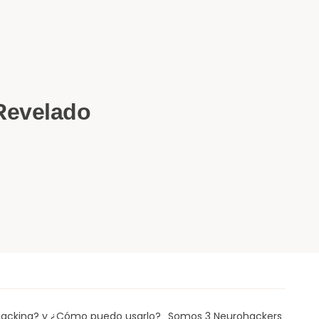
 Revelado
acking? y ¿Cómo puedo usarlo?
Somos 3 Neurohackers