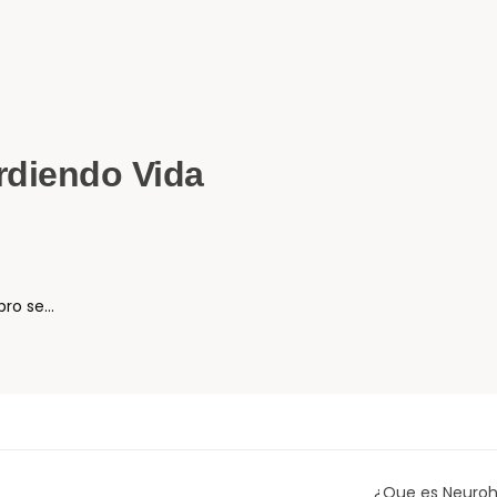
rdiendo Vida
bro se…
¿Que es Neuroh