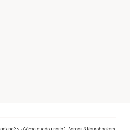
acking? y ¿Cómo puedo usarlo?
Somos 3 Neurohackers