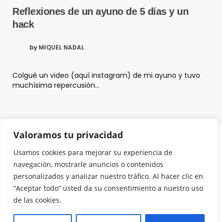
Reflexiones de un ayuno de 5 días y un
hack
by
MIQUEL NADAL
Colgué un video (aquí instagram) de mi ayuno y tuvo
muchísima repercusión…
Valoramos tu privacidad
Usamos cookies para mejorar su experiencia de
© Copyright El Método Neurohacking®
navegación, mostrarle anuncios o contenidos
personalizados y analizar nuestro tráfico. Al hacer clic en
¿Que es Neurohacking? y ¿Cómo puedo usarlo?
“Aceptar todo” usted da su consentimiento a nuestro uso
Somos 3 Neurohackers
de las cookies.
NeuroTechZen – La diferencia
Para Empresas
Productos para programar tu mente
Contáctanos