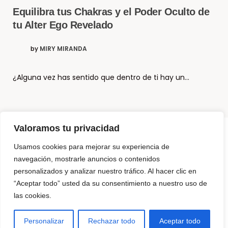
Equilibra tus Chakras y el Poder Oculto de
tu Alter Ego Revelado
by
MIRY MIRANDA
¿Alguna vez has sentido que dentro de ti hay un…
Valoramos tu privacidad
Usamos cookies para mejorar su experiencia de
© Copyright El Método Neurohacking®
navegación, mostrarle anuncios o contenidos
personalizados y analizar nuestro tráfico. Al hacer clic en
¿Que es Neurohacking? y ¿Cómo puedo usarlo?
“Aceptar todo” usted da su consentimiento a nuestro uso de
Somos 3 Neurohackers
las cookies.
NeuroTechZen – La diferencia
Para Empresas
Productos para programar tu mente
Contáctanos
Personalizar
Rechazar todo
Aceptar todo