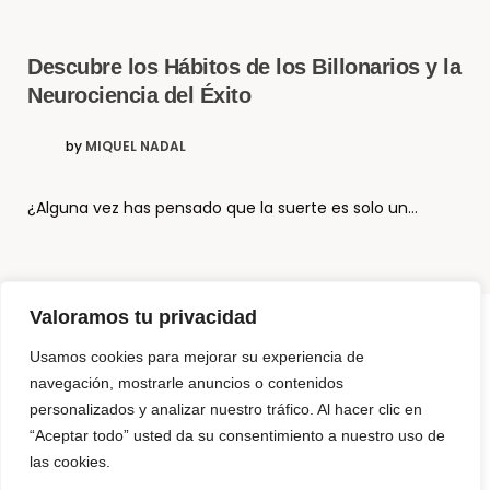
Descubre los Hábitos de los Billonarios y la
Neurociencia del Éxito
by
MIQUEL NADAL
¿Alguna vez has pensado que la suerte es solo un…
Valoramos tu privacidad
Usamos cookies para mejorar su experiencia de
© Copyright El Método Neurohacking®
navegación, mostrarle anuncios o contenidos
personalizados y analizar nuestro tráfico. Al hacer clic en
¿Que es Neurohacking? y ¿Cómo puedo usarlo?
“Aceptar todo” usted da su consentimiento a nuestro uso de
Somos 3 Neurohackers
las cookies.
NeuroTechZen – La diferencia
Para Empresas
Productos para programar tu mente
Contáctanos