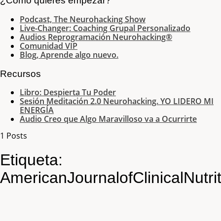
¿Cómo quieres empezar?
Podcast, The Neurohacking Show
Live-Changer: Coaching Grupal Personalizado
Audios Reprogramación Neurohacking®
Comunidad VIP
Blog, Aprende algo nuevo.
Recursos
Libro: Despierta Tu Poder
Sesión Meditación 2.0 Neurohacking. YO LIDERO MI
ENERGÍA
Audio Creo que Algo Maravilloso va a Ocurrirte
1 Posts
Etiqueta:
AmericanJournalofClinicalNutri