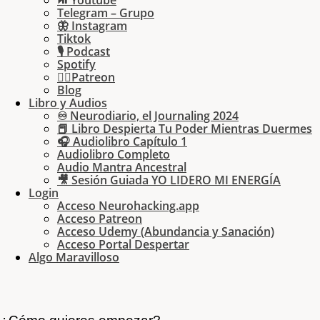
⏯ Youtube
Telegram – Grupo
🦋 Instagram
Tiktok
🎙 Podcast
Spotify
🏄‍♂️Patreon
Blog
Libro y Audios
♾ Neurodiario, el Journaling 2024
📕 Libro Despierta Tu Poder Mientras Duermes
🎧 Audiolibro Capítulo 1
Audiolibro Completo
Audio Mantra Ancestral
🎥 Sesión Guiada YO LIDERO MI ENERGÍA
Login
Acceso Neurohacking.app
Acceso Patreon
Acceso Udemy (Abundancia y Sanación)
Acceso Portal Despertar
Algo Maravilloso