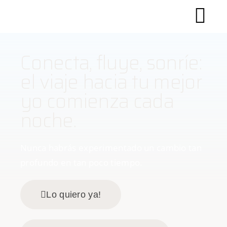
Neurohacking Method
Conecta, fluye, sonríe:
el viaje hacia tu mejor
yo comienza cada
noche.
Nunca habrás experimentado un cambio tan
profundo en tan poco tiempo.
Lo quiero ya!